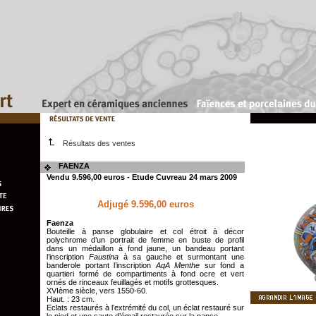
Résultats des ventes
FAENZA
Vendu 9.596,00 euros - Etude Cuvreau 24 mars 2009
Adjugé 9.596,00 euros
Faenza
Bouteille à panse globulaire et col étroit à décor
polychrome d’un portrait de femme en buste de profil
dans un médaillon à fond jaune, un bandeau portant
l’inscription
Faustina
à sa gauche et surmontant une
banderole portant l’inscription
AqA Menthe
sur fond a
quartieri formé de compartiments à fond ocre et vert
ornés de rinceaux feuillagés et motifs grottesques.
XVIème siècle, vers 1550-60.
Haut. : 23 cm.
Eclats restaurés à l’extrémité du col, un éclat restauré sur
le pied et une saute d’émail restaurée sur la panse.